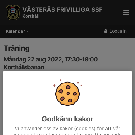
VÄSTERÅS FRIVILLIGA SSF
Korthåll
Logga in
Kalender
Träning
Måndag 22 aug 2022, 17:30-19:00
Korthållsbanan
Samling: 17:30, Paviljongen
Godkänn kakor
Vi använder oss av kakor (cookies) för att vår
webbplats ska fungera bra för dig. De används