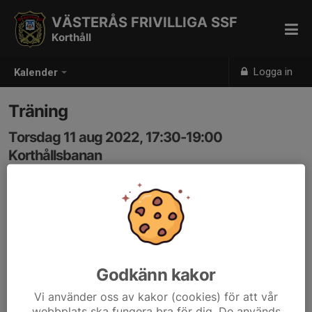
VÄSTERÅS FRIVILLIGA SSF
Korthåll
Logga in
Kalender
Träning
Torsdag 11 aug 2022, 17:30-19:00
Korthållsbanan
Samling: 17:30, Paviljongen
Godkänn kakor
Vi använder oss av kakor (cookies) för att vår
webbplats ska fungera bra för dig. De används