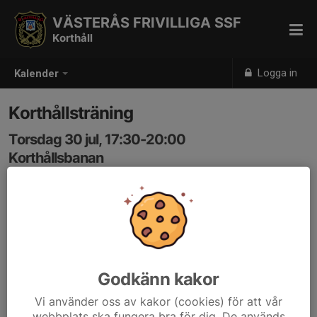
VÄSTERÅS FRIVILLIGA SSF
Korthåll
Logga in
Kalender
Korthållsträning
Torsdag 30 jul, 17:30-20:00
Korthållsbanan
Samling: 17:30
Godkänn kakor
Vi använder oss av kakor (cookies) för att vår
webbplats ska fungera bra för dig. De används