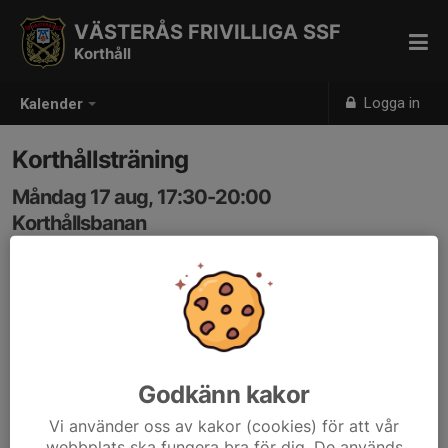
VÄSTERÅS FRIVILLIGA SSF
Korthåll
Logga in
Kalender
Korthållsträning
Måndag 17 aug, 17:30-20:00
Korthållsbanan
Samling: 17:30
Anmälan är öppen för föreningens alla betalande medlemmar.
Logga in här
Godkänn kakor
Vi använder oss av kakor (cookies) för att vår
webbplats ska fungera bra för dig. De används