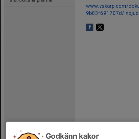
Instruktioner plåtmål
www.vskarp.com/dok
9b83f691707d/Inbj
Godkänn kakor