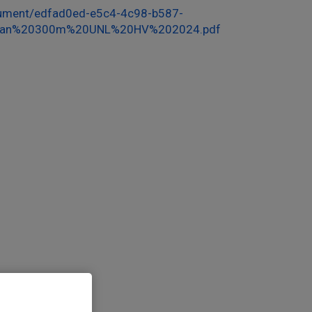
ument/edfad0ed-e5c4-4c98-b587-
udan%20300m%20UNL%20HV%202024.pdf