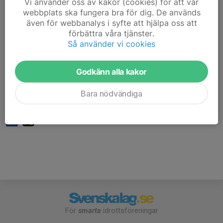
Vi använder oss av kakor (cookies) för att vår
webbplats ska fungera bra för dig. De används
Man måste inte vara på plats precis vid träningsstart
även för webbanalys i syfte att hjälpa oss att
men ju senare man kommer desto mindre tid för att
förbättra våra tjänster.
hinna med att skjuta.
Så använder vi cookies
Är det första gången du vill testa på långhållsskytte
Godkänn alla kakor
hänvisas du till första torsdagen varje månad för att få
bra struktur på träningarna. Alternativt extra inlagda
Bara nödvändiga
''nybörjar kurser''.
För
smarta
idrottsföreningar