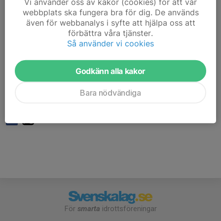
Vi använder oss av kakor (cookies) för att vår
webbplats ska fungera bra för dig. De används
Man måste inte vara på plats precis vid träningsstart
även för webbanalys i syfte att hjälpa oss att
men ju senare man kommer desto mindre tid för att
förbättra våra tjänster.
hinna med att skjuta.
Så använder vi cookies
Är det första gången du vill testa på långhållsskytte
Godkänn alla kakor
hänvisas du till första torsdagen varje månad för att få
bra struktur på träningarna. Alternativt extra inlagda
Bara nödvändiga
''nybörjar kurser''.
För
smarta
idrottsföreningar