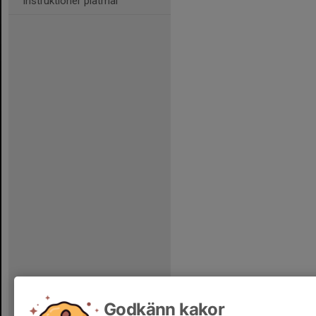
Instruktioner plåtmål
Godkänn kakor