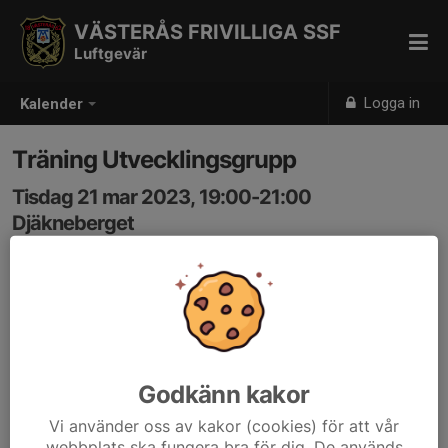
VÄSTERÅS FRIVILLIGA SSF
Luftgevär
Logga in
Kalender
Träning Utvecklingsgrupp
Tisdag 21 mar 2023, 19:00-21:00
Djäkneberget
Samling: 19:00
Godkänn kakor
Vi använder oss av kakor (cookies) för att vår
webbplats ska fungera bra för dig. De används