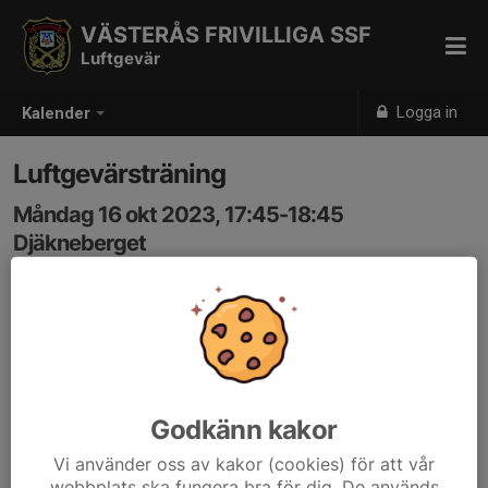
VÄSTERÅS FRIVILLIGA SSF
Luftgevär
Logga in
Kalender
Luftgevärsträning
Måndag 16 okt 2023, 17:45-18:45
Djäkneberget
Samling: 17:45
Godkänn kakor
Vi använder oss av kakor (cookies) för att vår
webbplats ska fungera bra för dig. De används