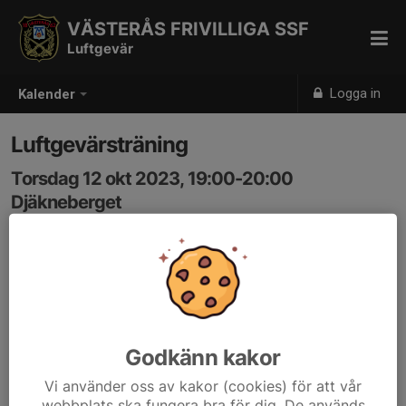
VÄSTERÅS FRIVILLIGA SSF
Luftgevär
Logga in
Kalender
Luftgevärsträning
Torsdag 12 okt 2023, 19:00-20:00
Djäkneberget
Samling: 19:00
Godkänn kakor
Vi använder oss av kakor (cookies) för att vår
webbplats ska fungera bra för dig. De används