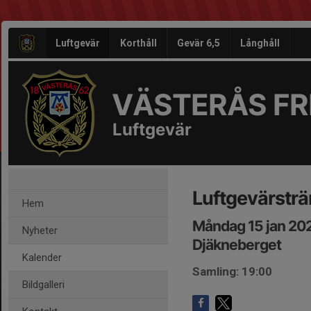
Luftgevär
Korthåll
Gevär 6,5
Långhåll
VÄSTERÅS FRI
Luftgevär
Luftgevärsträ
Hem
Måndag 15 jan 20
Nyheter
Djäkneberget
Kalender
Samling: 19:00
Bildgalleri