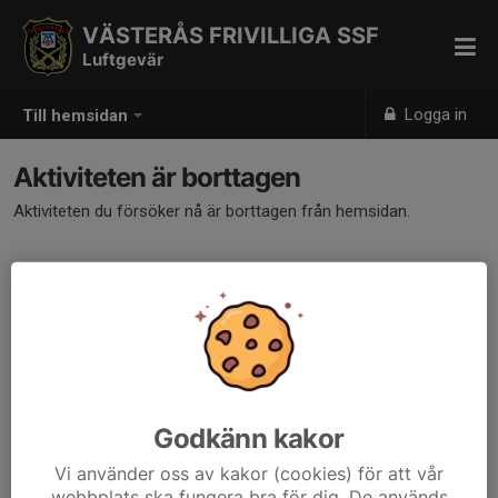
VÄSTERÅS FRIVILLIGA SSF
Luftgevär
Logga in
Till hemsidan
Aktiviteten är borttagen
Aktiviteten du försöker nå är borttagen från hemsidan.
Godkänn kakor
Vi använder oss av kakor (cookies) för att vår
webbplats ska fungera bra för dig. De används