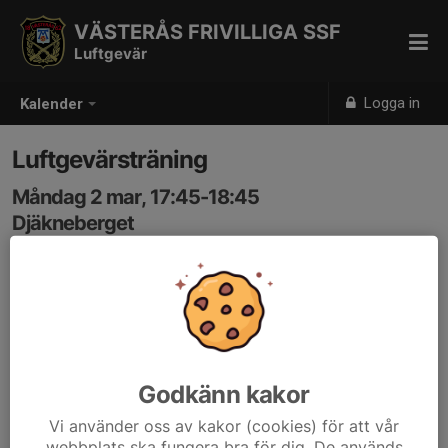
VÄSTERÅS FRIVILLIGA SSF
Luftgevär
Logga in
Kalender
Luftgevärsträning
Måndag 2 mar, 17:45-18:45
Djäkneberget
Samling: 17:45
Godkänn kakor
Vi använder oss av kakor (cookies) för att vår
webbplats ska fungera bra för dig. De används