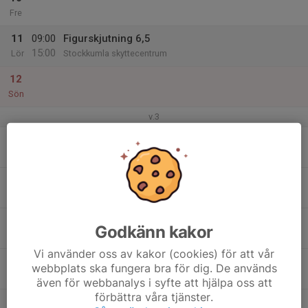
Fre
11
09:00
Figurskjutning 6,5
15:00
Lör
Stockkumla skyttecentrum
12
Sön
v.3
13
Mån
14
Tis
15
Godkänn kakor
Ons
Vi använder oss av kakor (cookies) för att vår
16
webbplats ska fungera bra för dig. De används
Tor
även för webbanalys i syfte att hjälpa oss att
förbättra våra tjänster.
17