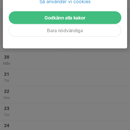
Så använder vi cookies
Fre
18
Godkänn alla kakor
Lör
Bara nödvändiga
19
Sön
v.4
20
Mån
21
Tis
22
Ons
23
Tor
24