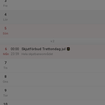
3
Fre
4
Lör
5
Sön
v.2
6
00:00
Skjutförbud Trettondag jul
23:59
Mån
Hela skjutbaneområdet
7
Tis
8
Ons
9
Tor
10