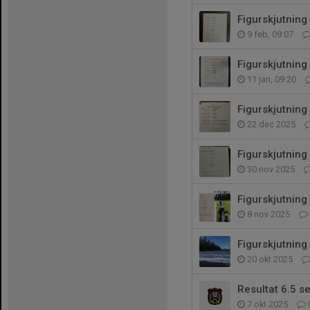
Figurskjutning
9 feb, 09:07
Figurskjutning
11 jan, 09:20
Figurskjutning
22 dec 2025
Figurskjutning
30 nov 2025
Figurskjutning
8 nov 2025
Figurskjutning
20 okt 2025
Resultat 6.5 se
7 okt 2025