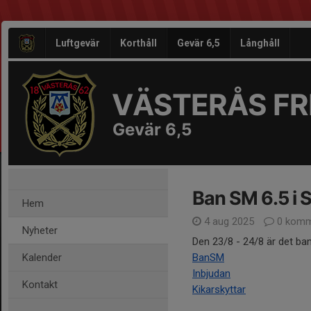
Luftgevär
Korthåll
Gevär 6,5
Långhåll
VÄSTERÅS FRI
Gevär 6,5
Ban SM 6.5 i 
Hem
4 aug 2025
0 komm
Nyheter
Den 23/8 - 24/8 är det ba
Kalender
BanSM
Inbjudan
Kontakt
Kikarskyttar