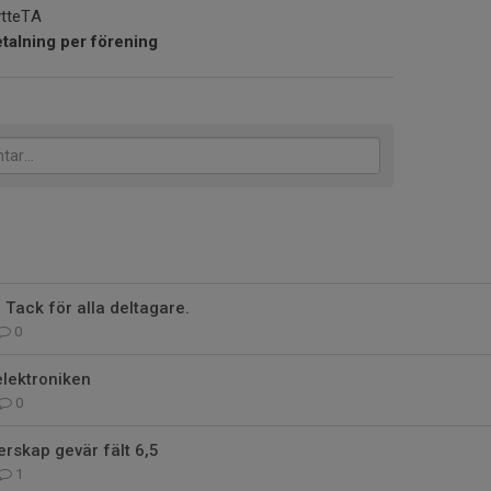
ytteTA
alning per förening
 Tack för alla deltagare.
0
lektroniken
0
rskap gevär fält 6,5
1