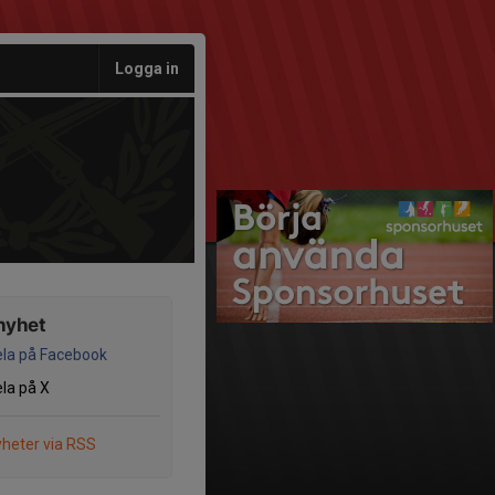
Logga in
nyhet
la på Facebook
la på X
heter via RSS