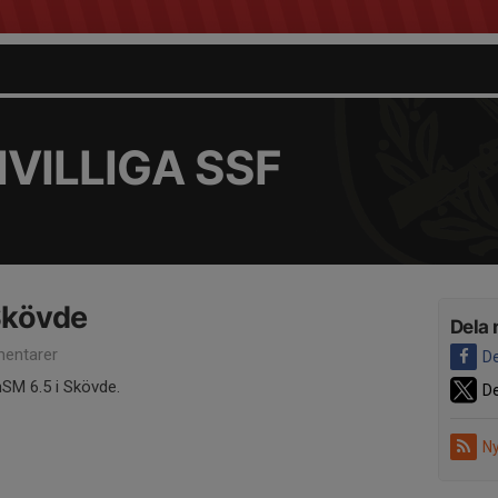
VILLIGA SSF
Skövde
Dela 
entarer
De
nSM 6.5 i Skövde.
De
Ny