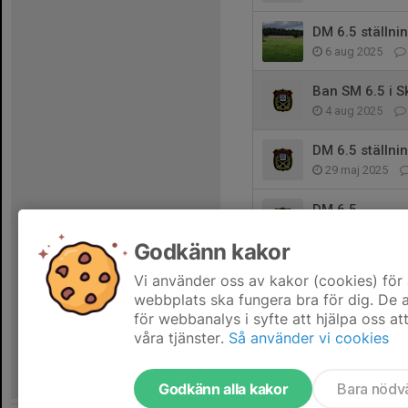
DM 6.5 ställni
6 aug 2025
Ban SM 6.5 i 
4 aug 2025
DM 6.5 ställni
29 maj 2025
DM 6.5
6 maj 2025
Godkänn kakor
Västmanlands
Vi använder oss av kakor (cookies) för 
15 apr 2025
webbplats ska fungera bra för dig. De
för webbanalys i syfte att hjälpa oss at
våra tjänster.
Så använder vi cookies
Godkänn alla kakor
Bara nödv