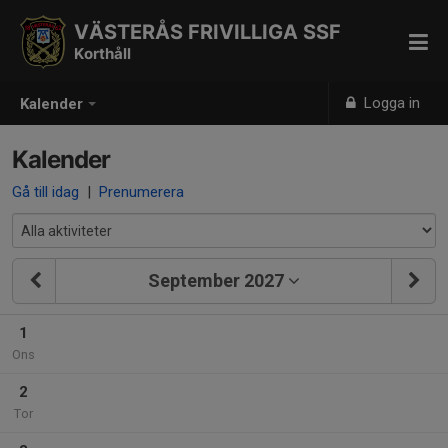
VÄSTERÅS FRIVILLIGA SSF
Korthåll
Logga in
Kalender
Kalender
Gå till idag
|
Prenumerera
September 2027
1
Ons
2
Tor