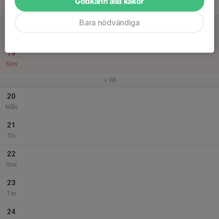
Godkänn alla kakor
Fre
Bara nödvändiga
18
Lör
19
Sön
v.38
20
Mån
21
Tis
22
Ons
23
Tor
24