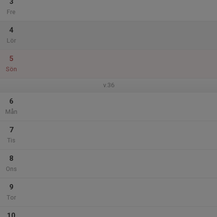
3
Fre
4
Lör
5
Sön
v.36
6
Mån
7
Tis
8
Ons
9
Tor
10