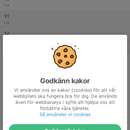
Fre
11
Lör
12
Sön
v.37
13
Mån
14
Godkänn kakor
Tis
Vi använder oss av kakor (cookies) för att vår
15
webbplats ska fungera bra för dig. De används
Ons
även för webbanalys i syfte att hjälpa oss att
förbättra våra tjänster.
16
Så använder vi cookies
Tor
17