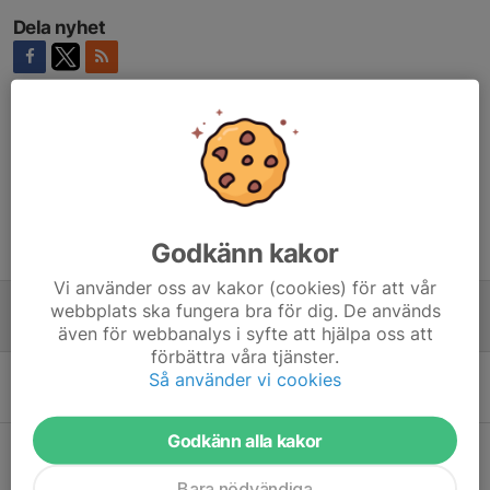
Dela nyhet
Kommentarer
Godkänn kakor
Tidigare nyheter
Vi använder oss av kakor (cookies) för att vår
Stockkumla Open KH Fält
webbplats ska fungera bra för dig. De används
17 maj, 21:34
0
även för webbanalys i syfte att hjälpa oss att
förbättra våra tjänster.
Stockkumla Open KH Fält
Så använder vi cookies
22 mar, 18:40
0
Godkänn alla kakor
KH Fält tävling
9 nov 2025
0
Bara nödvändiga