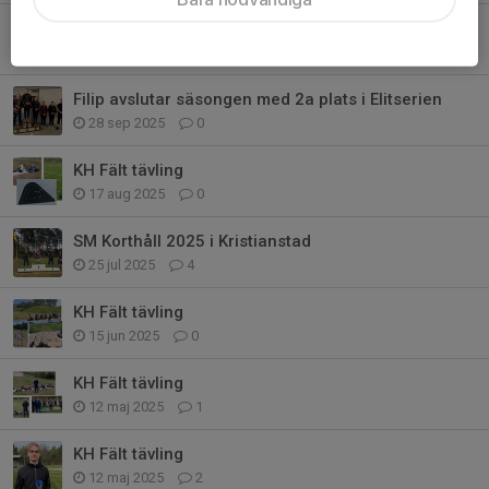
KH Fält Stockkumla Open och DM
5 okt 2025
0
Filip avslutar säsongen med 2a plats i Elitserien
28 sep 2025
0
KH Fält tävling
17 aug 2025
0
SM Korthåll 2025 i Kristianstad
25 jul 2025
4
KH Fält tävling
15 jun 2025
0
KH Fält tävling
12 maj 2025
1
KH Fält tävling
12 maj 2025
2