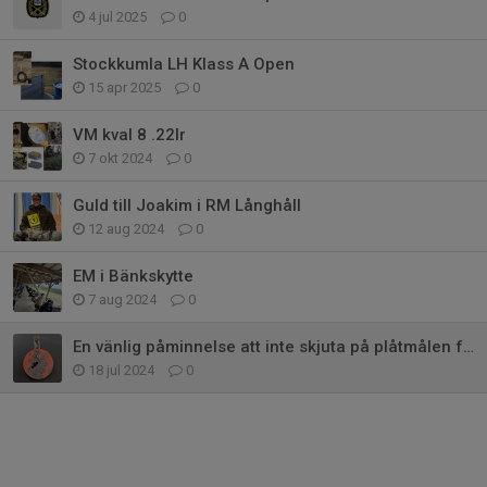
4 jul 2025
0
Stockkumla LH Klass A Open
15 apr 2025
0
VM kval 8 .22lr
7 okt 2024
0
Guld till Joakim i RM Långhåll
12 aug 2024
0
EM i Bänkskytte
7 aug 2024
0
En vänlig påminnelse att inte skjuta på plåtmålen för nära
18 jul 2024
0