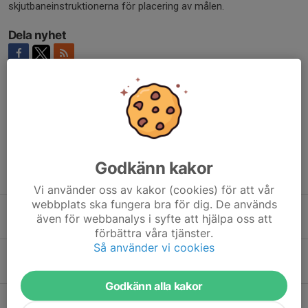
skjutbaneinstruktionerna för placering av målen.
Dela nyhet
Kommentarer
Godkänn kakor
Tidigare nyheter
Vi använder oss av kakor (cookies) för att vår
webbplats ska fungera bra för dig. De används
Stockkumal LH klass A open
även för webbanalys i syfte att hjälpa oss att
13 apr, 19:59
2
förbättra våra tjänster.
Så använder vi cookies
LH Hemmaserietävling
18 feb, 08:43
5
Godkänn alla kakor
VM kval Rättvik