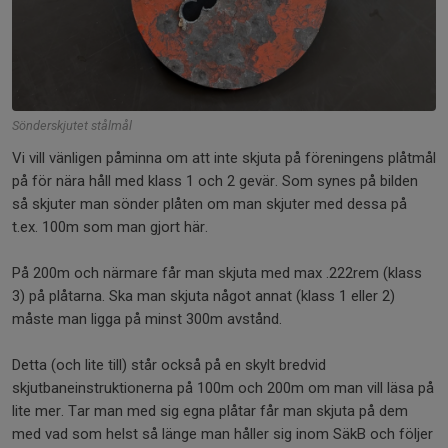
Sönderskjutet stålmål
Vi vill vänligen påminna om att inte skjuta på föreningens plåtmål
på för nära håll med klass 1 och 2 gevär. Som synes på bilden
så skjuter man sönder plåten om man skjuter med dessa på
t.ex. 100m som man gjort här.
På 200m och närmare får man skjuta med max .222rem (klass
3) på plåtarna. Ska man skjuta något annat (klass 1 eller 2)
måste man ligga på minst 300m avstånd.
Detta (och lite till) står också på en skylt bredvid
skjutbaneinstruktionerna på 100m och 200m om man vill läsa på
lite mer. Tar man med sig egna plåtar får man skjuta på dem
med vad som helst så länge man håller sig inom SäkB och följer