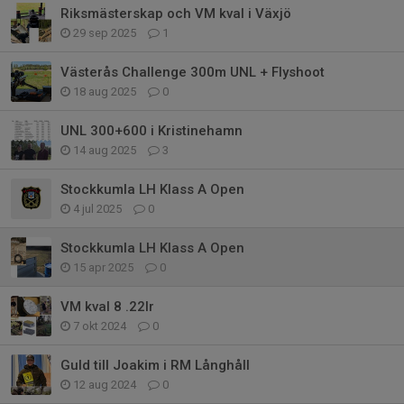
Riksmästerskap och VM kval i Växjö
29 sep 2025
1
Västerås Challenge 300m UNL + Flyshoot
18 aug 2025
0
UNL 300+600 i Kristinehamn
14 aug 2025
3
Stockkumla LH Klass A Open
4 jul 2025
0
Stockkumla LH Klass A Open
15 apr 2025
0
VM kval 8 .22lr
7 okt 2024
0
Guld till Joakim i RM Långhåll
12 aug 2024
0