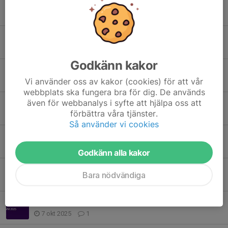
Tidigare nyheter
Stockkumal LH klass A open
13 apr, 19:59
2
Godkänn kakor
LH Hemmaserietävling
Vi använder oss av kakor (cookies) för att vår
18 feb, 08:43
5
webbplats ska fungera bra för dig. De används
även för webbanalys i syfte att hjälpa oss att
VM kval Rättvik
förbättra våra tjänster.
3 nov 2025
2
Så använder vi cookies
Stockkumla OPEN Långhåll klassA
20 okt 2025
0
Godkänn alla kakor
Miniträffen DMR
Bara nödvändiga
11 okt 2025
0
VM kval 2025
7 okt 2025
1