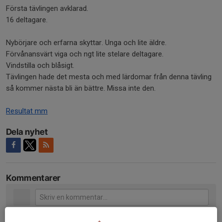
Första tävlingen avklarad.
16 deltagare.
Nybörjare och erfarna skyttar. Unga och lite äldre.
Förvånansvärt viga och ngt lite stelare deltagare.
Vindstilla och blåsigt.
Tävlingen hade det mesta och med lärdomar från denna tävling
så kommer nästa bli än bättre. Missa inte den.
Resultat mm
Dela nyhet
Kommentarer