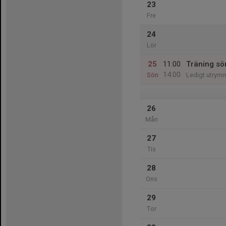
23
Fre
24
Lör
25
11:00
Träning sö
14:00
Sön
Ledigt utrym
26
Mån
27
Tis
28
Ons
29
Tor