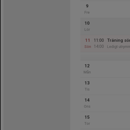
9
Fre
10
Lör
11
11:00
Träning sö
14:00
Sön
Ledigt utrym
12
Mån
13
Tis
14
Ons
15
Tor