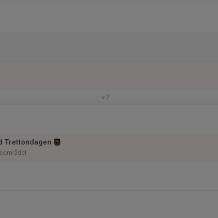
v.2
d Trettondagen
neområdet