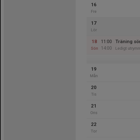
16
Fre
17
Lör
18
11:00
Träning sö
14:00
Sön
Ledigt utrym
19
Mån
20
Tis
21
Ons
22
Tor