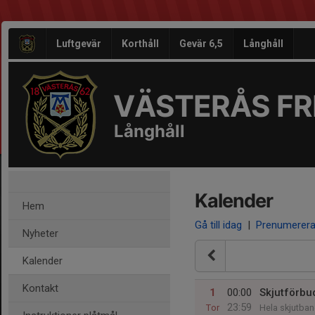
Luftgevär
Korthåll
Gevär 6,5
Långhåll
VÄSTERÅS FRI
Långhåll
Kalender
Hem
Gå till idag
|
Prenumerer
Nyheter
Kalender
Kontakt
1
00:00
Skjutförbu
23:59
Tor
Hela skjutba