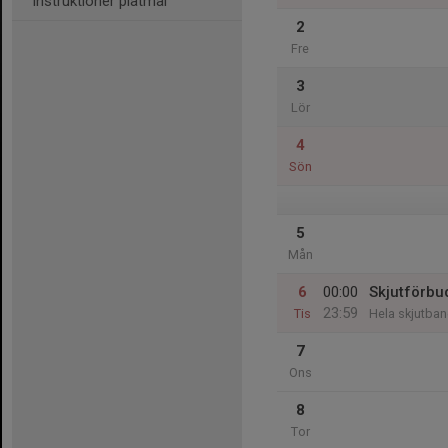
Instruktioner plåtmål
2
Fre
3
Lör
4
Sön
5
Mån
6
00:00
Skjutförbu
23:59
Tis
Hela skjutba
7
Ons
8
Tor