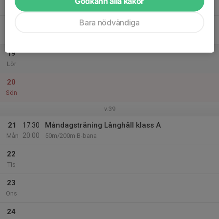
Godkänn alla kakor
Tor
Bara nödvändiga
18
Fre
19
Lör
20
Sön
v.39
21
17:30
Måndagsträning Långhåll klass A
20:00
Mån
50m/200m B-bana
22
Tis
23
Ons
24