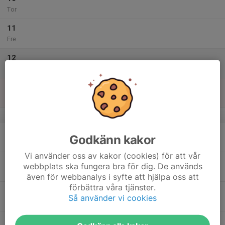
Tor
11
Fre
12
Lör
13
Sön
v.38
14
17:30
Måndagsträning Långhåll klass A
Godkänn kakor
20:00
Mån
50m/200m B-bana
Vi använder oss av kakor (cookies) för att vår
15
webbplats ska fungera bra för dig. De används
Tis
även för webbanalys i syfte att hjälpa oss att
förbättra våra tjänster.
16
Så använder vi cookies
Ons
17