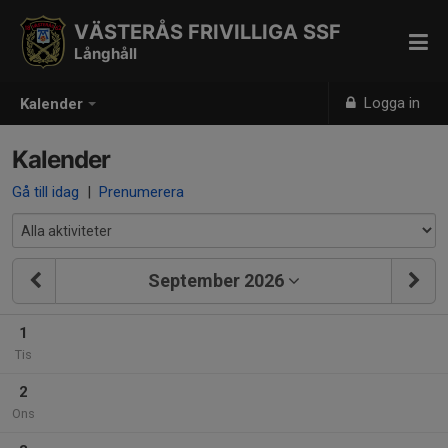
VÄSTERÅS FRIVILLIGA SSF
Långhåll
Logga in
Kalender
Kalender
Gå till idag
|
Prenumerera
September 2026
1
Tis
2
Ons