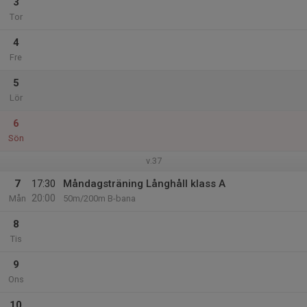
3
Tor
4
Fre
5
Lör
6
Sön
v.37
7
17:30
Måndagsträning Långhåll klass A
20:00
Mån
50m/200m B-bana
8
Tis
9
Ons
10