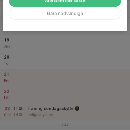
Godkänn alla kakor
17
Mån
Bara nödvändiga
18
Tis
19
Ons
20
Tor
21
Fre
22
Lör
23
11:00
Träning söndagsskytte
14:00
Sön
Ledigt utrymme
v.26