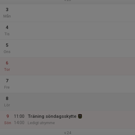
3
Mån
4
Tis
5
Ons
6
Tor
7
Fre
8
Lör
9
11:00
Träning söndagsskytte
14:00
Sön
Ledigt utrymme
v.24