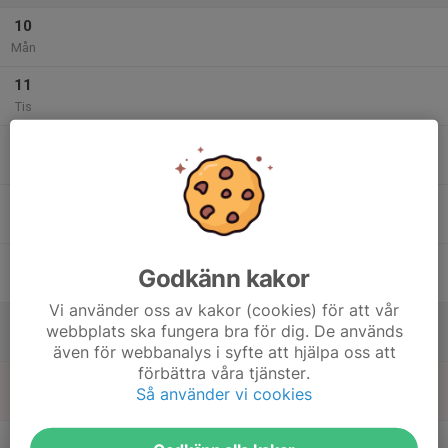
10
Mån
11
Tis
12
Ons
13
Tor
14
Godkänn kakor
Fre
Vi använder oss av kakor (cookies) för att vår
15
webbplats ska fungera bra för dig. De används
Lör
även för webbanalys i syfte att hjälpa oss att
förbättra våra tjänster.
16
11:00
Träning söndagsskytte
Så använder vi cookies
14:00
Sön
Ledigt utrymme
v.25