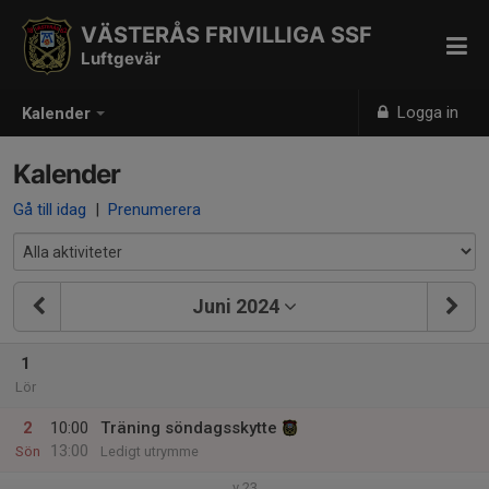
VÄSTERÅS FRIVILLIGA SSF
Luftgevär
Logga in
Kalender
Kalender
Gå till idag
|
Prenumerera
Juni 2024
1
Lör
2
10:00
Träning söndagsskytte
13:00
Sön
Ledigt utrymme
v.23