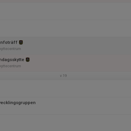
Infoträff
kyttecentrum
ndagsskytte
kyttecentrum
v.19
vecklingsgruppen