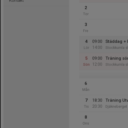
Kontakt
2
Tor
3
Fre
4
09:00
Städdag + 
14:00
Lör
Stockkumla s
5
09:00
Träning sö
12:00
Sön
Stockkumla s
6
Mån
7
18:30
Träning Ut
20:30
Tis
Djäkneberget
8
Ons