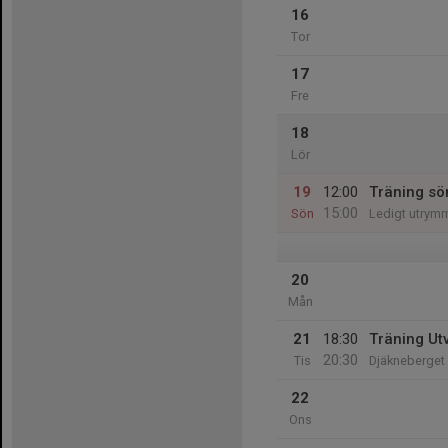
16
Tor
17
Fre
18
Lör
19
12:00
Träning sö
15:00
Sön
Ledigt utrym
20
Mån
21
18:30
Träning Ut
20:30
Tis
Djäkneberget
22
Ons