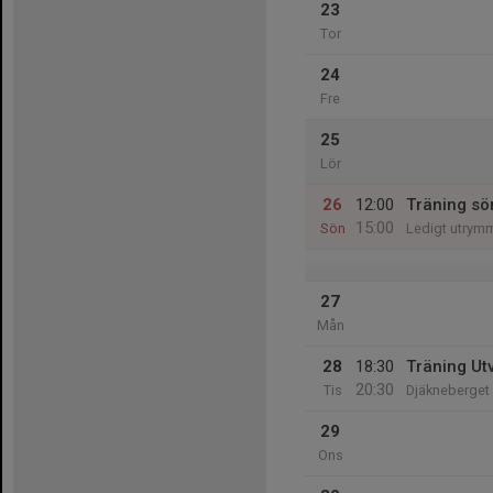
23
Tor
24
Fre
25
Lör
26
12:00
Träning sö
15:00
Sön
Ledigt utrym
27
Mån
28
18:30
Träning Ut
20:30
Tis
Djäkneberget
29
Ons