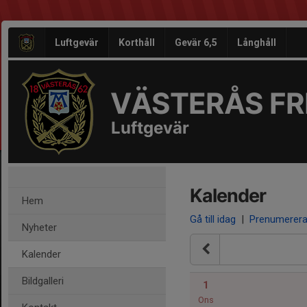
Luftgevär
Korthåll
Gevär 6,5
Långhåll
VÄSTERÅS FRI
Luftgevär
Kalender
Hem
Gå till idag
|
Prenumerer
Nyheter
Kalender
Bildgalleri
1
Ons