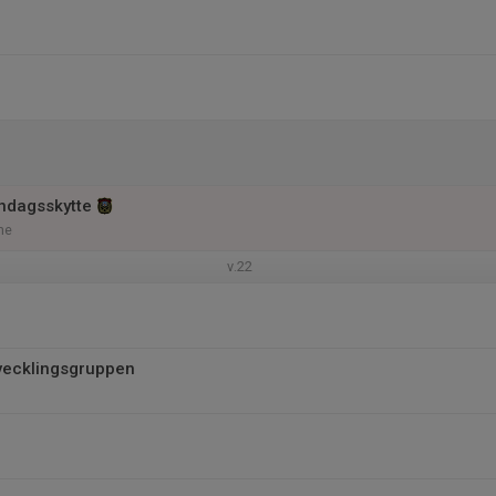
ndagsskytte
me
v.22
vecklingsgruppen