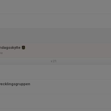
ndagsskytte
me
v.21
vecklingsgruppen