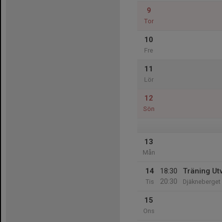
9
Tor
10
Fre
11
Lör
12
Sön
13
Mån
14
18:30
Träning Ut
20:30
Tis
Djäkneberget
15
Ons