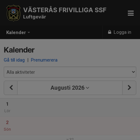
VÄSTERÅS FRIVILLIGA SSF
Luftgevär
Logga in
Kalender
Kalender
Gå till idag
|
Prenumerera
Augusti 2026
1
Lör
2
Sön
v.32