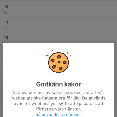
10
Mån
11
Tis
12
Ons
13
Tor
14
Fre
Godkänn kakor
15
Lör
Vi använder oss av kakor (cookies) för att vår
webbplats ska fungera bra för dig. De används
16
även för webbanalys i syfte att hjälpa oss att
Sön
förbättra våra tjänster.
v.34
Så använder vi cookies