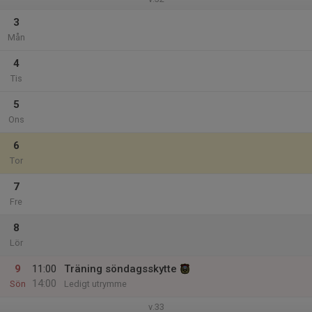
3
Mån
4
Tis
5
Ons
6
Tor
7
Fre
8
Lör
9
11:00
Träning söndagsskytte
14:00
Sön
Ledigt utrymme
v.33