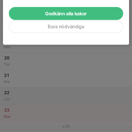
17
Mån
Godkänn alla kakor
18
Bara nödvändiga
Tis
19
Ons
20
Tor
21
Fre
22
Lör
23
Sön
v.35