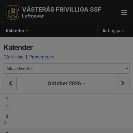
VÄSTERÅS FRIVILLIGA SSF
Luftgevär
Logga in
Kalender
Kalender
Gå till idag
|
Prenumerera
Oktober 2026
1
Tor
2
Fre