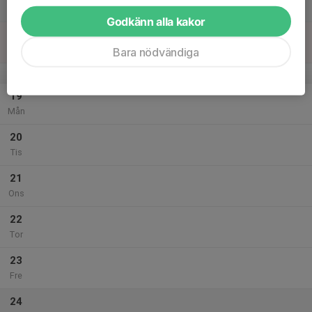
Lör
Godkänn alla kakor
18
Sön
Bara nödvändiga
v.43
19
Mån
20
Tis
21
Ons
22
Tor
23
Fre
24