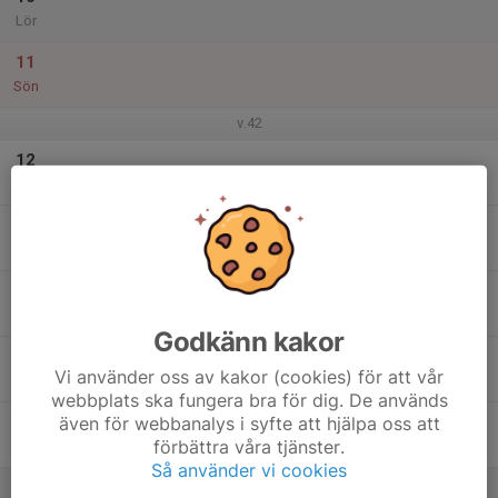
Lör
11
Sön
v.42
12
Mån
13
Tis
14
Ons
Godkänn kakor
15
Vi använder oss av kakor (cookies) för att vår
Tor
webbplats ska fungera bra för dig. De används
även för webbanalys i syfte att hjälpa oss att
16
förbättra våra tjänster.
Fre
Så använder vi cookies
17