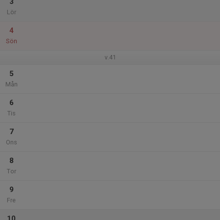
3
Lör
4
Sön
v.41
5
Mån
6
Tis
7
Ons
8
Tor
9
Fre
10