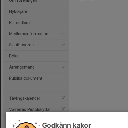
Om föreningen
Nybörjare
Bli medlem
Medlemsinformation
Skjutbanorna
Boka
Arrangemang
Publika dokument
Tävlingskalender
Västerås Pistolskyttar
Skultuna Skytteförening
Godkänn kakor