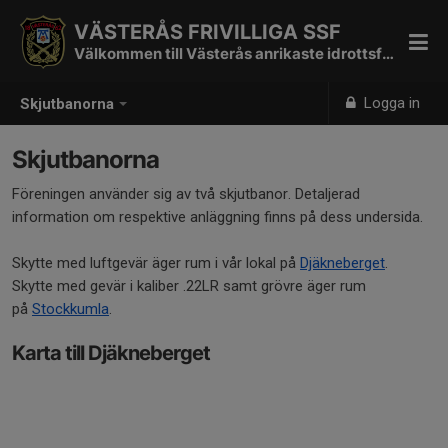
VÄSTERÅS FRIVILLIGA SSF
Välkommen till Västerås anrikaste idrottsförening
Logga in
Skjutbanorna
Skjutbanorna
Föreningen använder sig av två skjutbanor. Detaljerad
information om respektive anläggning finns på dess undersida.
Skytte med luftgevär äger rum i vår lokal på
Djäkneberget
.
Skytte med gevär i kaliber .22LR samt grövre äger rum
på
Stockkumla
.
Karta till Djäkneberget