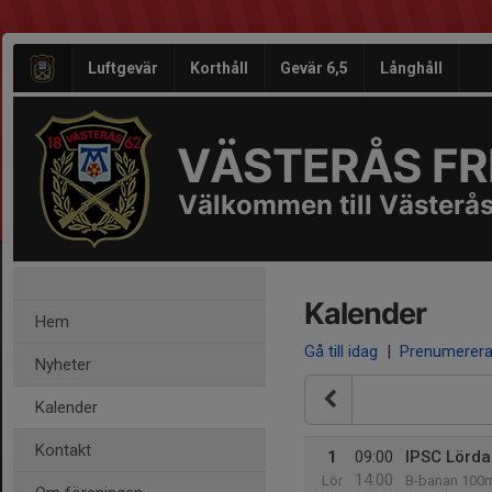
Luftgevär
Korthåll
Gevär 6,5
Långhåll
VÄSTERÅS FRI
Välkommen till Västerås
Kalender
Hem
Gå till idag
|
Prenumerer
Nyheter
Kalender
Kontakt
1
09:00
IPSC Lörda
14:00
Lör
B-banan 100