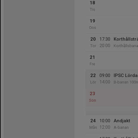
18
Tis
19
Ons
20
17:30
Korthållstr
20:00
Tor
Korthållsban
21
Fre
22
09:00
IPSC Lörda
14:00
Lör
B-banan 100
23
Sön
24
10:00
Andjakt
12:00
Mån
A-banan