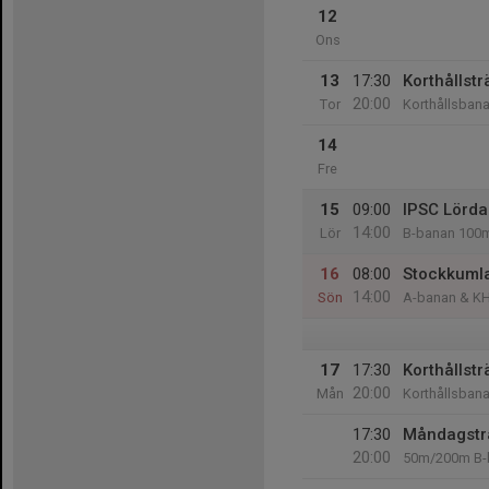
12
Ons
13
17:30
Korthållstr
20:00
Tor
Korthållsban
14
Fre
15
09:00
IPSC Lörda
14:00
Lör
B-banan 100
16
08:00
Stockkumla
14:00
Sön
A-banan & K
17
17:30
Korthållstr
20:00
Mån
Korthållsban
17:30
Måndagsträ
20:00
50m/200m B-