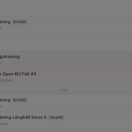
äning
Korthåll
an
gsträning
m
 Open KH Fält #4
H banan
v.34
äning
Korthåll
an
ning Långhåll klass A
Långhåll
bana