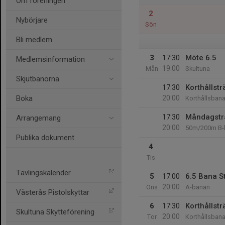
Om föreningen
2
Nybörjare
Sön
Bli medlem
3
17:30
Möte 6.5
Medlemsinformation
19:00
Mån
Skultuna
Skjutbanorna
17:30
Korthållstr
20:00
Boka
Korthållsban
17:30
Måndagsträ
Arrangemang
20:00
50m/200m B-
Publika dokument
4
Tis
Tävlingskalender
5
17:00
6.5 Bana S
20:00
Ons
A-banan
Västerås Pistolskyttar
6
17:30
Korthållstr
Skultuna Skytteförening
20:00
Tor
Korthållsban