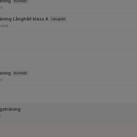
äning
Korthåll
an
ning Långhåll klass A
Långhåll
bana
äning
Korthåll
an
gsträning
m