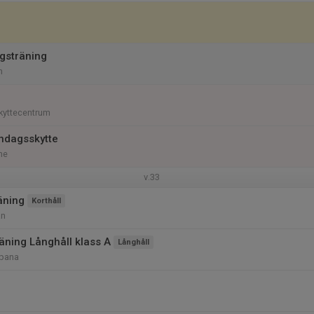
gsträning
m
kyttecentrum
ndagsskytte
me
v.33
äning
Korthåll
an
ning Långhåll klass A
Långhåll
bana