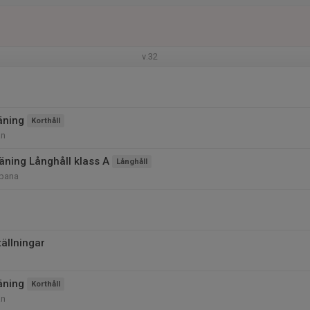
v.32
äning
Korthåll
an
ning Långhåll klass A
Långhåll
bana
tällningar
äning
Korthåll
an