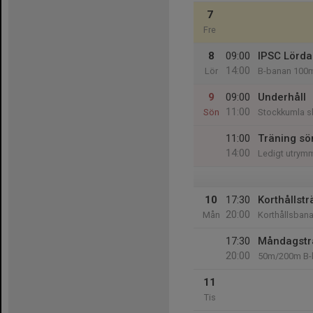
7
Fre
8
09:00
IPSC Lörda
14:00
Lör
B-banan 100
9
09:00
Underhåll
11:00
Sön
Stockkumla s
11:00
Träning sö
14:00
Ledigt utrym
10
17:30
Korthållstr
20:00
Mån
Korthållsban
17:30
Måndagsträ
20:00
50m/200m B-
11
Tis