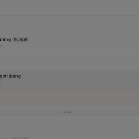
äning
Korthåll
an
gsträning
m
v.35