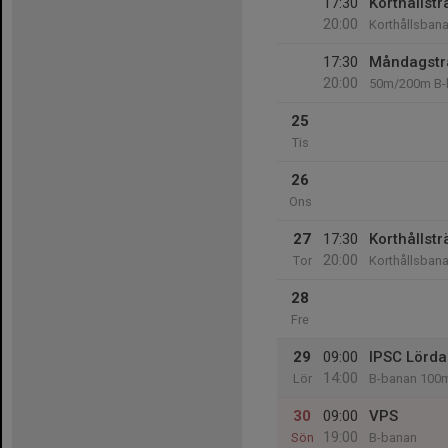
17:30
Korthållstr
20:00
Korthållsban
17:30
Måndagsträ
20:00
50m/200m B-
25
Tis
26
Ons
27
17:30
Korthållstr
20:00
Tor
Korthållsban
28
Fre
29
09:00
IPSC Lörda
14:00
Lör
B-banan 100
30
09:00
VPS
19:00
Sön
B-banan