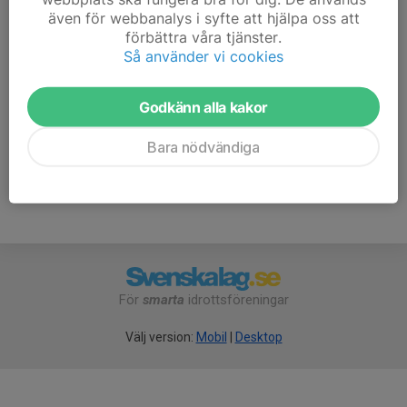
26/4
Ununge
även för webbanalys i syfte att hjälpa oss att
9/5
Finspong
förbättra våra tjänster.
17/5
Västerås
Så använder vi cookies
7/6
Rasbo
29/8 Almunge-Länna
20/9 Roslagsbro-Vätö
Godkänn alla kakor
10/10 Trosa
Bara nödvändiga
17/10 Riala
För
smarta
idrottsföreningar
Välj version:
Mobil
|
Desktop