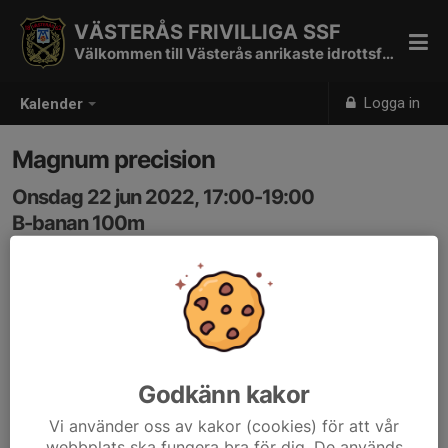
VÄSTERÅS FRIVILLIGA SSF
Välkommen till Västerås anrikaste idrottsförening
Logga in
Kalender
Magnum precision
Onsdag 22 jun 2022, 17:00-19:00
B-banan 100m
Samling: 17:00
Bokat av Roger B, VPS för träning Magnum Precision.
Samtidig skjutning kan ske från de längre hållen i
samråd med skjutledare.
Godkänn kakor
Vi använder oss av kakor (cookies) för att vår
webbplats ska fungera bra för dig. De används