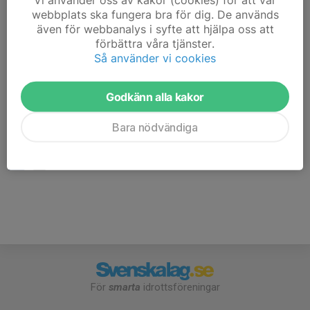
50m eller 300m+. Kom hit och umgås och skjut
webbplats ska fungera bra för dig. De används
tillsammans!
även för webbanalys i syfte att hjälpa oss att
förbättra våra tjänster.
Så använder vi cookies
Länk till vapenvården
Godkänn alla kakor
www.svenskalag.se/vskarp-
Bara nödvändiga
korthall/aktivitet/14665651/vapenvard-klubbgevar-22lr
För
smarta
idrottsföreningar