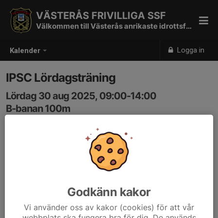
VÄSTERÅS FRIVILLIGA SSF
Välkommen till Västerås anrikaste idrottsförening
Logga in
Kalender
IPSC Lördagsträning
Lördag 30 aug 2025, 09:00-14:00
B-banan 100m
Samling: 09:00
Godkänn kakor
Vi använder oss av kakor (cookies) för att vår
webbplats ska fungera bra för dig. De används