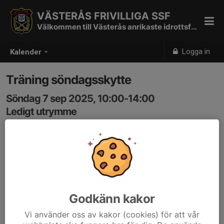
VÄSTERÅS FRIVILLIGA SSF
Välkommen till Västerås anrikaste idrottsförening
Logga in
Kalender
Träning söndagsskytte
Söndag 7 sep 2025, 10:00-14:00
Ledigt utrymme
Samling: 10:00, Paviljongen
Gemensam tid för mer strukturerat skytte.
Vad som skjuts kan variera från gång till gång beroende
på önskemål hos de som deltar.
Godkänn kakor
Långhåll klass A och B, 6,5mm med diopter eller kikare,
Vi använder oss av kakor (cookies) för att vår
fältskytte eller bana, 50m eller 300m+.