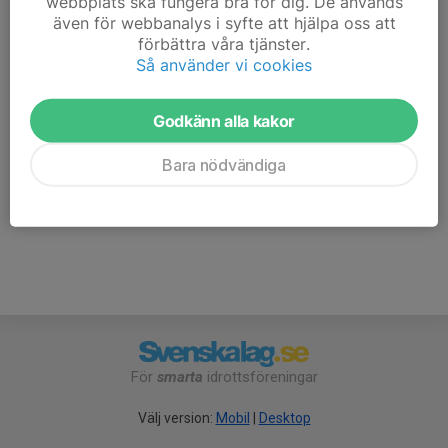
webbplats ska fungera bra för dig. De används
även för webbanalys i syfte att hjälpa oss att
Kom hit och umgås och skjut tillsammans!
förbättra våra tjänster.
Så använder vi cookies
Serieskytte på 300m.
Godkänn alla kakor
Mer organiserad träning för Långhåll klass A med
barrikader på 200m
Bara nödvändiga
För
smarta
idrottsföreningar
Välj version:
Mobil
|
Desktop