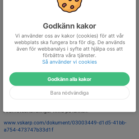
går till.
Årsmötet är föreningens högst beslutande organ och
Godkänn kakor
här väljs styrelsen som ska leda föreningen under året
och vilken inriktning vi ska ha på verksamheten.
Vi använder oss av kakor (cookies) för att vår
webbplats ska fungera bra för dig. De används
Inför årsmötet kan medlemmarna skicka in motioner
även för webbanalys i syfte att hjälpa oss att
med förslag gällande verksamheten. Dessa ska skickas
förbättra våra tjänster.
till info@vskarp.com senast den 1 februari. Behöver man
Så använder vi cookies
hjälp med hur man skriver en bra motion så fråga en
tränare.
Godkänn alla kakor
Vi kommer att bjuda på smörgåstårta på mötet så om
Bara nödvändiga
någon har några allergier meddelas detta i anmälan.
Årsmöteshandlingar finns på länken:
www.vskarp.com/dokument/03003449-d1d5-41bb-
a754-473747b33d1f