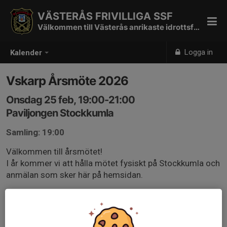
VÄSTERÅS FRIVILLIGA SSF
Välkommen till Västerås anrikaste idrottsförening
Logga in
Kalender
Vskarp Årsmöte 2026
Onsdag 25 feb, 19:00-21:00
Paviljongen Stockkumla
Samling: 19:00
Välkommen till årsmötet!
I år kommer vi att hålla mötet fysiskt på Stockkumla och
anmälan som sker här på hemsidan.
Alla betalande medlemmar är välkomna på mötet, ung
som gammal. Om det är någon som aldrig varit på ett
årsmöte tidigare så hjälper vi till och förklarar hur det