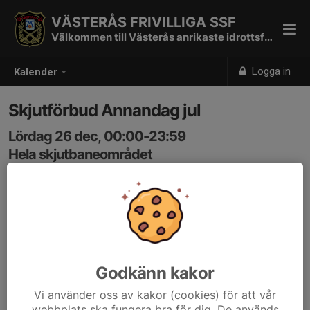
VÄSTERÅS FRIVILLIGA SSF
Välkommen till Västerås anrikaste idrottsförening
Logga in
Kalender
Skjutförbud Annandag jul
Lördag 26 dec, 00:00-23:59
Hela skjutbaneområdet
Samling: 00:00
Läs mer i nyheten:
www.vskarp.com/nyheter/2265445/nya-skjuttider-pa-
stockkumla
Godkänn kakor
Vi använder oss av kakor (cookies) för att vår
webbplats ska fungera bra för dig. De används