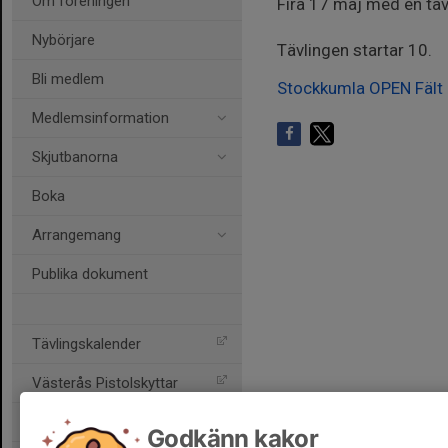
Om föreningen
Fira 17 maj med en täv
Nybörjare
Tävlingen startar 10.
Bli medlem
Stockkumla OPEN Fält
Medlemsinformation
Skjutbanorna
Boka
Arrangemang
Publika dokument
Tävlingskalender
Västerås Pistolskyttar
Skultuna Skytteförening
Godkänn kakor