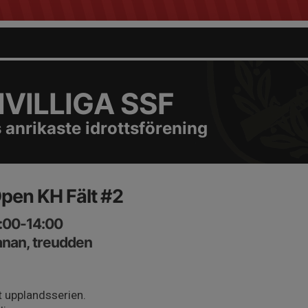
VILLIGA SSF
 anrikaste idrottsförening
pen KH Fält #2
8:00-14:00
nan, treudden
 upplandsserien.