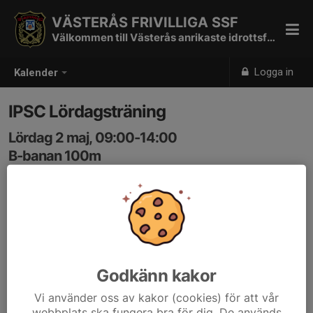
VÄSTERÅS FRIVILLIGA SSF
Välkommen till Västerås anrikaste idrottsförening
Logga in
Kalender
IPSC Lördagsträning
Lördag 2 maj, 09:00-14:00
B-banan 100m
Samling: 09:00
100m påverkas inte av VPS tävling
Godkänn kakor
Vi använder oss av kakor (cookies) för att vår
webbplats ska fungera bra för dig. De används