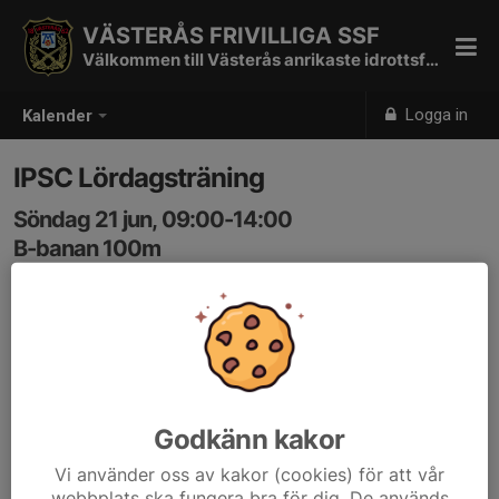
VÄSTERÅS FRIVILLIGA SSF
Välkommen till Västerås anrikaste idrottsförening
Logga in
Kalender
IPSC Lördagsträning
Söndag 21 jun, 09:00-14:00
B-banan 100m
Samling: 09:00
Godkänn kakor
Vi använder oss av kakor (cookies) för att vår
webbplats ska fungera bra för dig. De används