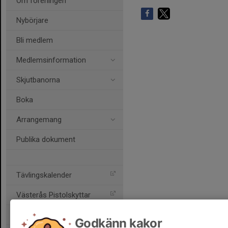
Om föreningen
Nybörjare
Bli medlem
Medlemsinformation
Skjutbanorna
Boka
Arrangemang
Publika dokument
Tävlingskalender
Västerås Pistolskyttar
Skultuna Skytteförening
Godkänn kakor