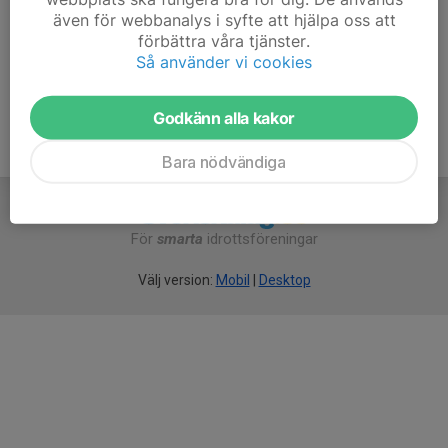
Kom hit och umgås och skjut tillsammans!
även för webbanalys i syfte att hjälpa oss att
förbättra våra tjänster.
Så använder vi cookies
Godkänn alla kakor
Bara nödvändiga
För
smarta
idrottsföreningar
Välj version:
Mobil
|
Desktop