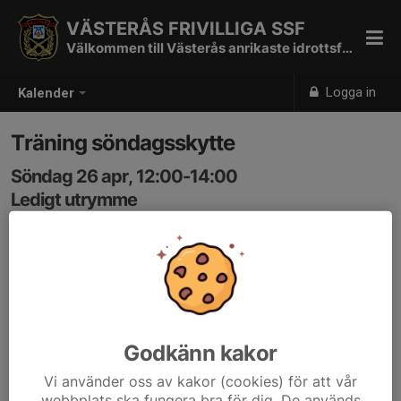
VÄSTERÅS FRIVILLIGA SSF
Välkommen till Västerås anrikaste idrottsförening
Logga in
Kalender
Träning söndagsskytte
Söndag 26 apr, 12:00-14:00
Ledigt utrymme
Samling: 12:00, Paviljongen
Gemensam tid för mer strukturerat skytte.
VPS har bokat 100m och skytte kan ske på A-banan.
Vad som skjuts kan variera från gång till gång beroende
Godkänn kakor
på önskemål hos de som deltar.
Vi använder oss av kakor (cookies) för att vår
webbplats ska fungera bra för dig. De används