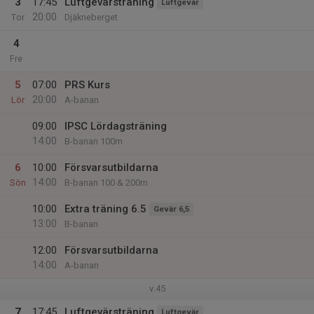
3
17:45
Luftgevärsträning
Luftgevär
20:00
Tor
Djäkneberget
4
Fre
5
07:00
PRS Kurs
20:00
Lör
A-banan
09:00
IPSC Lördagsträning
14:00
B-banan 100m
6
10:00
Försvarsutbildarna
14:00
Sön
B-banan 100 & 200m
10:00
Extra träning 6.5
Gevär 6,5
13:00
B-banan
12:00
Försvarsutbildarna
14:00
A-banan
v.45
7
17:45
Luftgevärsträning
Luftgevär