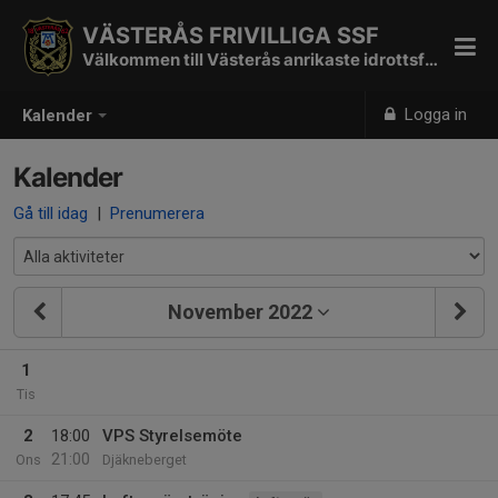
VÄSTERÅS FRIVILLIGA SSF
Välkommen till Västerås anrikaste idrottsförening
Logga in
Kalender
Kalender
Gå till idag
|
Prenumerera
November 2022
1
Tis
2
18:00
VPS Styrelsemöte
21:00
Ons
Djäkneberget