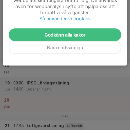
webbplats ska fungera bra för dig. De används
20:00
Mån
Djäkneberget
även för webbanalys i syfte att hjälpa oss att
förbättra våra tjänster.
15
Så använder vi cookies
Tis
16
Godkänn alla kakor
Ons
Bara nödvändiga
17
17:45
Luftgevärsträning
Luftgevär
20:00
Tor
Djäkneberget
18
Fre
19
09:00
IPSC Lördagsträning
14:00
Lör
B-banan 100m
20
Sön
v.47
21
17:45
Luftgevärsträning
Luftgevär