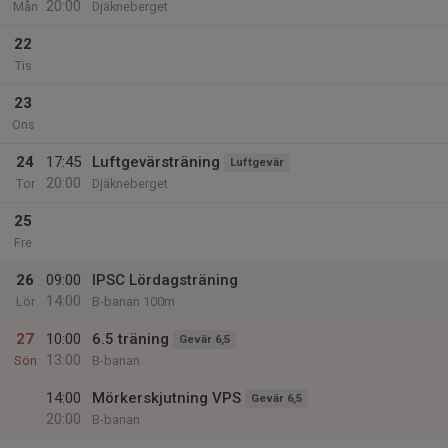
20:00
Mån
Djäkneberget
22
Tis
23
Ons
24
17:45
Luftgevärsträning
Luftgevär
20:00
Tor
Djäkneberget
25
Fre
26
09:00
IPSC Lördagsträning
14:00
Lör
B-banan 100m
27
10:00
6.5 träning
Gevär 6,5
13:00
Sön
B-banan
14:00
Mörkerskjutning VPS
Gevär 6,5
20:00
B-banan