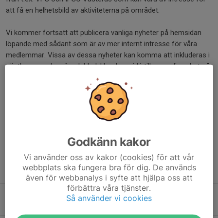
att få en helhetsbild av aktiviteterna på området.
Vi kommer fortsatt att publicera vanliga nyheter på hemsidan
löpande med sådant som är av mer internt intresse för våra
medlemmar. Vissa av dessa nyheter kan komma att inkluderas i
nästkommande månadsblad. Har du en idé till en vanlig nyhet så
kontakta Filip Andersson som är ansvarig för hemsidan.
Alla kontaktuppgifter finns på hemsidan under
kontakt
.
Dela nyhet
Godkänn kakor
Vi använder oss av kakor (cookies) för att vår
webbplats ska fungera bra för dig. De används
Tidigare nyheter
även för webbanalys i syfte att hjälpa oss att
förbättra våra tjänster.
Fixa inför Sport SM
Så använder vi cookies
12 jul, 11:06
0