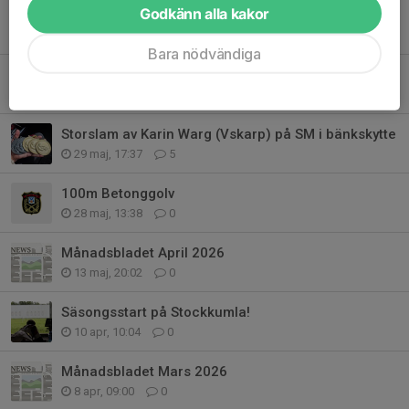
Godkänn alla kakor
100m färdig
9 jul, 20:00
5
Bara nödvändiga
Uppdatering: 100m Betonggolv
25 jun, 16:27
0
Storslam av Karin Warg (Vskarp) på SM i bänkskytte
29 maj, 17:37
5
100m Betonggolv
28 maj, 13:38
0
Månadsbladet April 2026
13 maj, 20:02
0
Säsongsstart på Stockkumla!
10 apr, 10:04
0
Månadsbladet Mars 2026
8 apr, 09:00
0