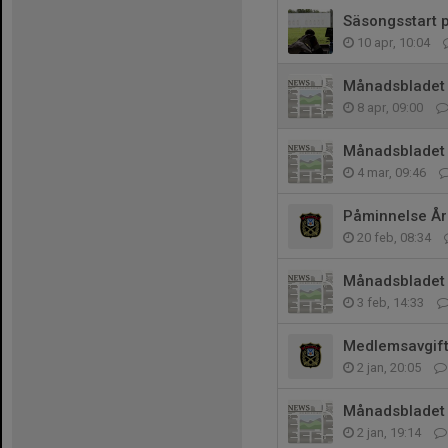
Säsongsstart 
10 apr, 10:04
Månadsbladet
8 apr, 09:00
Månadsbladet 
4 mar, 09:46
Påminnelse År
20 feb, 08:34
Månadsbladet 
3 feb, 14:33
Medlemsavgift
2 jan, 20:05
Månadsbladet
2 jan, 19:14