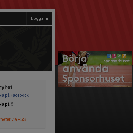
Logga in
nyhet
la på Facebook
la på X
heter via RSS