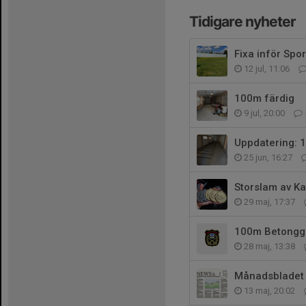
Tidigare nyheter
Fixa inför Spo
12 jul, 11:06
100m färdig
9 jul, 20:00
Uppdatering: 
25 jun, 16:27
Storslam av Ka
29 maj, 17:37
100m Betongg
28 maj, 13:38
Månadsbladet 
13 maj, 20:02