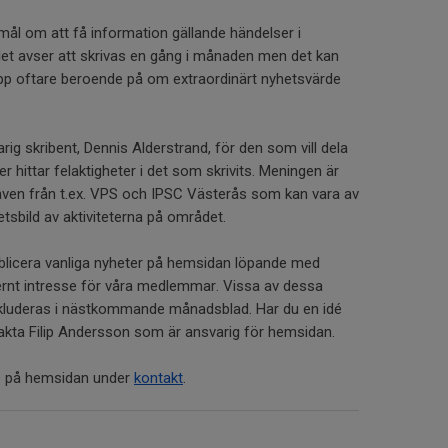
mål om att få information gällande händelser i
et avser att skrivas en gång i månaden men det kan
 upp oftare beroende på om extraordinärt nyhetsvärde
rig skribent, Dennis Alderstrand, för den som vill dela
r hittar felaktigheter i det som skrivits. Meningen är
 även från t.ex. VPS och IPSC Västerås som kan vara av
hetsbild av aktiviteterna på området.
blicera vanliga nyheter på hemsidan löpande med
ernt intresse för våra medlemmar. Vissa av dessa
kluderas i nästkommande månadsblad. Har du en idé
ntakta Filip Andersson som är ansvarig för hemsidan.
ns på hemsidan under
kontakt
.