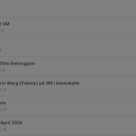
rt SM
0
5
100m Betonggolv
0
rin Warg (Vskarp) på SM i bänkskytte
5
olv
0
April 2026
0