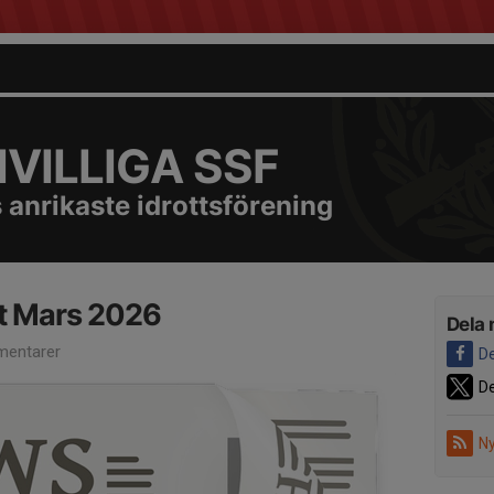
VILLIGA SSF
 anrikaste idrottsförening
t Mars 2026
Dela 
entarer
De
De
Ny