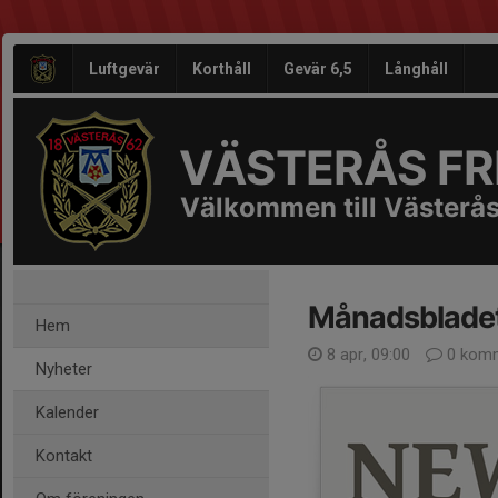
Luftgevär
Korthåll
Gevär 6,5
Långhåll
VÄSTERÅS FRI
Välkommen till Västerås
Månadsblade
Hem
8 apr, 09:00
0 komm
Nyheter
Kalender
Kontakt