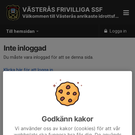
VÄSTERÅS FRIVILLIGA SSF
Välkommen till Västerås anrikaste idrottsförening
Logga in
Till hemsidan
Inte inloggad
Du måste vara inloggad för att se denna sida.
Klicka här för att logga in
Godkänn kakor
Vi använder oss av kakor (cookies) för att vår
webbplats ska fungera bra för dig. De används