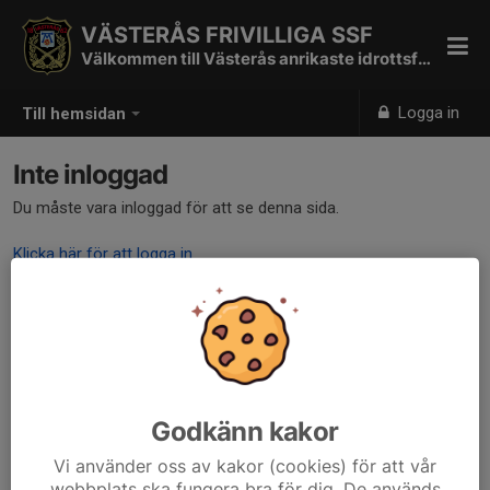
VÄSTERÅS FRIVILLIGA SSF
Välkommen till Västerås anrikaste idrottsförening
Logga in
Till hemsidan
Inte inloggad
Du måste vara inloggad för att se denna sida.
Klicka här för att logga in
Godkänn kakor
Vi använder oss av kakor (cookies) för att vår
webbplats ska fungera bra för dig. De används