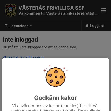
VÄSTERÅS FRIVILLIGA SSF
Välkommen till Västerås anrikaste idrottsförening
Logga in
Till hemsidan
Inte inloggad
Du måste vara inloggad för att se denna sida.
Klicka här för att logga in
Godkänn kakor
Vi använder oss av kakor (cookies) för att vår
webbplats ska fungera bra för dig. De används