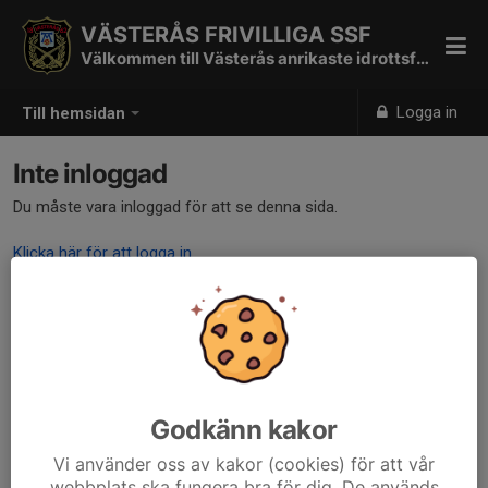
VÄSTERÅS FRIVILLIGA SSF
Välkommen till Västerås anrikaste idrottsförening
Logga in
Till hemsidan
Inte inloggad
Du måste vara inloggad för att se denna sida.
Klicka här för att logga in
Godkänn kakor
Vi använder oss av kakor (cookies) för att vår
webbplats ska fungera bra för dig. De används